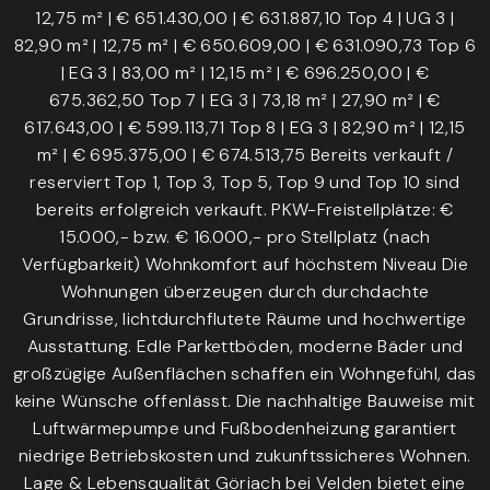
12,75 m² | € 651.430,00 | € 631.887,10 Top 4 | UG 3 |
82,90 m² | 12,75 m² | € 650.609,00 | € 631.090,73 Top 6
| EG 3 | 83,00 m² | 12,15 m² | € 696.250,00 | €
675.362,50 Top 7 | EG 3 | 73,18 m² | 27,90 m² | €
617.643,00 | € 599.113,71 Top 8 | EG 3 | 82,90 m² | 12,15
m² | € 695.375,00 | € 674.513,75 Bereits verkauft /
reserviert Top 1, Top 3, Top 5, Top 9 und Top 10 sind
bereits erfolgreich verkauft. PKW-Freistellplätze: €
15.000,- bzw. € 16.000,- pro Stellplatz (nach
Verfügbarkeit) Wohnkomfort auf höchstem Niveau Die
Wohnungen überzeugen durch durchdachte
Grundrisse, lichtdurchflutete Räume und hochwertige
Ausstattung. Edle Parkettböden, moderne Bäder und
großzügige Außenflächen schaffen ein Wohngefühl, das
keine Wünsche offenlässt. Die nachhaltige Bauweise mit
Luftwärmepumpe und Fußbodenheizung garantiert
niedrige Betriebskosten und zukunftssicheres Wohnen.
Lage & Lebensqualität Göriach bei Velden bietet eine