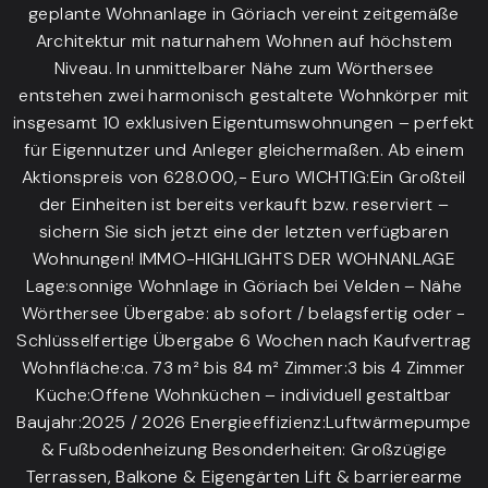
geplante Wohnanlage in Göriach vereint zeitgemäße
Architektur mit naturnahem Wohnen auf höchstem
Niveau. In unmittelbarer Nähe zum Wörthersee
entstehen zwei harmonisch gestaltete Wohnkörper mit
insgesamt 10 exklusiven Eigentumswohnungen – perfekt
für Eigennutzer und Anleger gleichermaßen. Ab einem
Aktionspreis von 628.000,- Euro WICHTIG:Ein Großteil
der Einheiten ist bereits verkauft bzw. reserviert –
sichern Sie sich jetzt eine der letzten verfügbaren
Wohnungen! IMMO-HIGHLIGHTS DER WOHNANLAGE
Lage:sonnige Wohnlage in Göriach bei Velden – Nähe
Wörthersee Übergabe: ab sofort / belagsfertig oder -
Schlüsselfertige Übergabe 6 Wochen nach Kaufvertrag
Wohnfläche:ca. 73 m² bis 84 m² Zimmer:3 bis 4 Zimmer
Küche:Offene Wohnküchen – individuell gestaltbar
Baujahr:2025 / 2026 Energieeffizienz:Luftwärmepumpe
& Fußbodenheizung Besonderheiten: Großzügige
Terrassen, Balkone & Eigengärten Lift & barrierearme