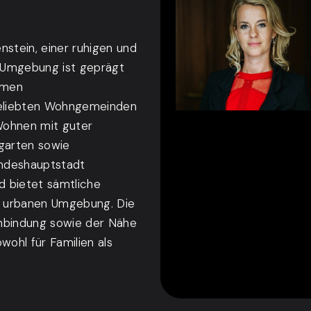
nstein, einer ruhigen und
 Umgebung ist geprägt
hmen
 beliebten Wohngemeinden
Wohnen mit guter
rgarten sowie
andeshauptstadt
d bietet sämtliche
ner urbanen Umgebung. Die
anbindung sowie der Nähe
ohl für Familien als