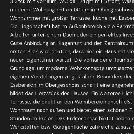
3 Stck mit Vorraum, WC ca. 174qm mit Strom, Wass
moderne Wohnung mit ca 145qm im Obergeschoss •
Wohnzimmer mit großer Terrasse, Küche mit Essbe
Die Liegenschaft hat im Außenbereich viele Parkmö
Arbeiten unter einem Dach oder ein perfektes Inv
Gute Anbindung an Klagenfurt und den Zentralraum
ersten Blick wird deutlich, dass hier ein Haus mit vie
neuen Eigentümer wartet. Die vorhandene Raumstruk
Grundlage, um moderne Wohnkonzepte umzusetzen
eigenen Vorstellungen zu gestalten. Besonders de
Essbereich im Obergeschoss schafft eine angen
bildet das Herzstück des Hauses. Ein weiteres Highl
Terrasse, die direkt an den Wohnbereich anschließt.
Wohnraum nach außen und bietet einen schönen Pl
Stunden im Freien. Das Erdgeschoss bietet neben 
Werkstätten bzw. Garagenfläche zahlreiche zusätzl