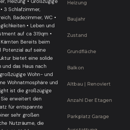
er, Heizung • Großzügige
Heizung
 3 Schlafzimmer,
reich, Badezimmer, WC •
Baujahr
glichkeiten • Leben und
estment auf ca 319qm •
Zustand
 Kärnten Bereits beim
l Potenzial auf seine
Grundfläche
tur bietet eine solide
 und das Haus nach
Balkon
r großzügige Wohn- und
ehme Wohnatmosphäre und
Altbau | Renoviert
ight ist die großzügige
 Sie erweitert den
Anzahl Der Etagen
atz für entspannte
einer sehr großen
Parkplatz Garage
iche Nutzräume, die
Ausstattung