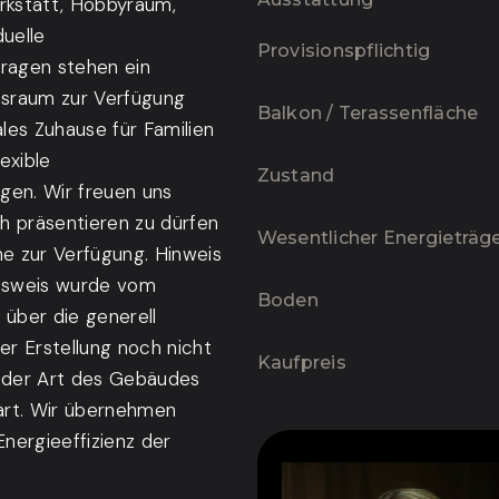
erkstatt, Hobbyraum,
duelle
Provisionspflichtig
ragen stehen ein
ltsraum zur Verfügung
Balkon / Terassenfläche
ales Zuhause für Familien
exible
Zustand
gen. Wir freuen uns
ch präsentieren zu dürfen
Wesentlicher Energieträg
ne zur Verfügung. Hinweis
usweis wurde vom
Boden
 über die generell
er Erstellung noch nicht
Kaufpreis
d der Art des Gebäudes
art. Wir übernehmen
Energieeffizienz der