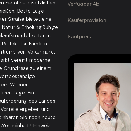
en Sie ohne zusätzlichen
Verfügbar Ab
nießen. Beste Lage –
er Straße bietet eine
Käufer­provision
: Natur & Erholung:Ruhige
nkaufsmöglichkeiten:In
Kaufpreis
Perfekt für Familien
entrums von Völkermarkt
arkt vereint moderne
e Grundrisse zu einem
wertbeständige
entem Wohnen,
tiven Lage. Ein
bauförderung des Landes
e Vorteile ergeben und
einbaren Sie noch heute
 Wohneinheit ! Hinweis