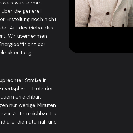
usweis wurde vom
 über die generell
er Erstellung noch nicht
d der Art des Gebäudes
art. Wir übernehmen
Energieeffizienz der
lmakler tätig.
Ruprechter Straße in
Privatsphäre. Trotz der
bequem erreichbar:
egen nur wenige Minuten
rzer Zeit erreichbar. Die
d alle, die naturnah und