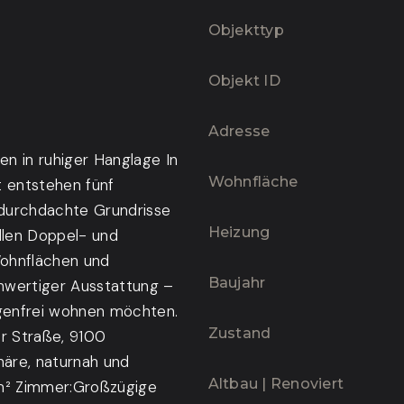
Objekttyp
Objekt ID
Adresse
n in ruhiger Hanglage In
Wohnfläche
t entstehen fünf
durchdachte Grundrisse
Heizung
llen Doppel- und
Wohnflächen und
Baujahr
hwertiger Ausstattung –
orgenfrei wohnen möchten.
Zustand
 Straße, 9100
häre, naturnah und
Altbau | Renoviert
m² Zimmer:Großzügige