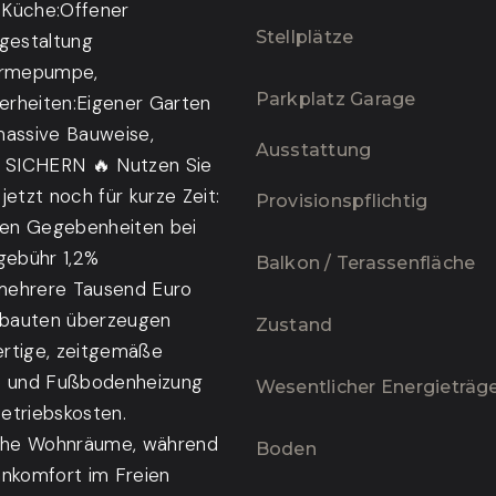
) Küche:Offener
Stellplätze
ngestaltung
wärmepumpe,
Parkplatz Garage
erheiten:Eigener Garten
 massive Bauweise,
Ausstattung
. SICHERN 🔥 Nutzen Sie
jetzt noch für kurze Zeit:
Provisionspflichtig
chen Gegebenheiten bei
gebühr 1,2%
Balkon / Terassenfläche
mehrere Tausend Euro
ubauten überzeugen
Zustand
ertige, zeitgemäße
e und Fußbodenheizung
Wesentlicher Energieträg
etriebskosten.
liche Wohnräume, während
Boden
hnkomfort im Freien