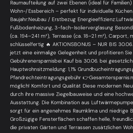
Raumaufteilung auf zwei Ebenen (ideal für Familien
Wohn-/Essbereich – perfekt für individuelle Küche
Baujahr:Neubau / Erstbezug Energieeffizienz:Luft
Fußbodenheizung, 3-fach-Isolierverglasung Besond
(ca. 194–241 m²), Terrasse (ca. 18–21 m²), Carport,
schlüsselfertig 🔥 AKTIONSBONUS – NUR BIS 30.06
jetzt eine einmalige Gelegenheit und profitieren Sie 
Gebührenersparnisbei Kauf bis 30.06. bei gesetzli
Hauptwohnsitzmeldung: 1,1% Grundbucheintragungs
Pfandrechteintragungsgebühr 👉Gesamtersparnis:
möglich! Komfort und Qualität Diese modernen Ne
durch ihre massive Ziegelbauweise und eine hochw
Ausstattung. Die Kombination aus Luftwärmepump
sorgt für ein angenehmes Raumklima und niedrige B
Großzügige Fensterflächen schaffen helle, freund
die privaten Gärten und Terrassen zusätzlichen Wo