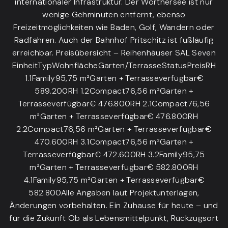
internationaler Infrastruktur. Der Wörthersee ist nur
wenige Gehminuten entfernt, ebenso
Freizeitmöglichkeiten wie Baden, Golf, Wandern oder
Radfahren. Auch der Bahnhof Pritschitz ist fußläufig
erreichbar. Preisübersicht – Reihenhäuser SAL Seven
EinheitTypWohnflächeGarten/TerrasseStatusPreisRH
1.1Family95,75 m²Garten + Terrasseverfügbar€
589.200RH 1.2Compact76,56 m²Garten +
Terrasseverfügbar€ 476.800RH 2.1Compact76,56
m²Garten + Terrasseverfügbar€ 476.800RH
2.2Compact76,56 m²Garten + Terrasseverfügbar€
470.600RH 3.1Compact76,56 m²Garten +
Terrasseverfügbar€ 472.600RH 3.2Family95,75
m²Garten + Terrasseverfügbar€ 582.800RH
4.1Family95,75 m²Garten + Terrasseverfügbar€
582.800Alle Angaben laut Projektunterlagen,
Änderungen vorbehalten. Ein Zuhause für heute – und
für die Zukunft Ob als Lebensmittelpunkt, Rückzugsort