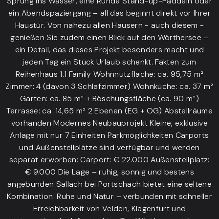
Sprung ins Wasser, eine Runde Stand-up-Paddeln oder
ein Abendspaziergang – all das beginnt direkt vor Ihrer
Haustür. Von nahezu allen Häusern - auch diesem -
genießen Sie zudem einen Blick auf den Wörthersee –
ein Detail, das dieses Projekt besonders macht und
jeden Tag ein Stück Urlaub schenkt. Fakten zum
Reihenhaus 1.1 Family Wohnnutzfläche: ca. 95,75 m²
Zimmer: 4 (davon 3 Schlafzimmer) Wohnküche: ca. 37 m²
Garten: ca. 85 m² + Böschungsfläche (ca. 90 m²)
Terrasse: ca. 14,65 m² 2 Ebenen (EG + OG) Abstellräume
vorhanden Modernes Neubauprojekt Kleine, exklusive
Anlage mit nur 7 Einheiten Parkmöglichkeiten Carports
und Außenstellplätze sind verfügbar und werden
separat erworben: Carport: € 22.000 Außenstellplatz:
€ 9.000 Die Lage – ruhig, sonnig und bestens
angebunden Sallach bei Pörtschach bietet eine seltene
Kombination: Ruhe und Natur – verbunden mit schneller
Erreichbarkeit von Velden, Klagenfurt und