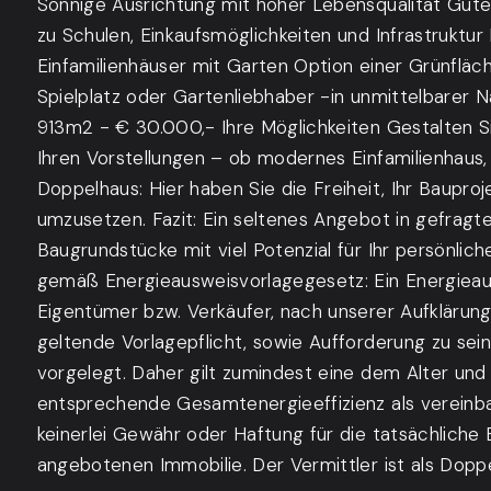
Sonnige Ausrichtung mit hoher Lebensqualität Gut
zu Schulen, Einkaufsmöglichkeiten und Infrastruktur
Einfamilienhäuser mit Garten Option einer Grünfläc
Spielplatz oder Gartenliebhaber -in unmittelbarer 
913m2 - € 30.000,- Ihre Möglichkeiten Gestalten S
Ihren Vorstellungen – ob modernes Einfamilienhaus
Doppelhaus: Hier haben Sie die Freiheit, Ihr Bauproje
umzusetzen. Fazit: Ein seltenes Angebot in gefragte
Baugrundstücke mit viel Potenzial für Ihr persönlic
gemäß Energieausweisvorlagegesetz: Ein Energiea
Eigentümer bzw. Verkäufer, nach unserer Aufklärung
geltende Vorlagepflicht, sowie Aufforderung zu sein
vorgelegt. Daher gilt zumindest eine dem Alter un
entsprechende Gesamtenergieeffizienz als vereinb
keinerlei Gewähr oder Haftung für die tatsächliche 
angebotenen Immobilie. Der Vermittler ist als Doppe