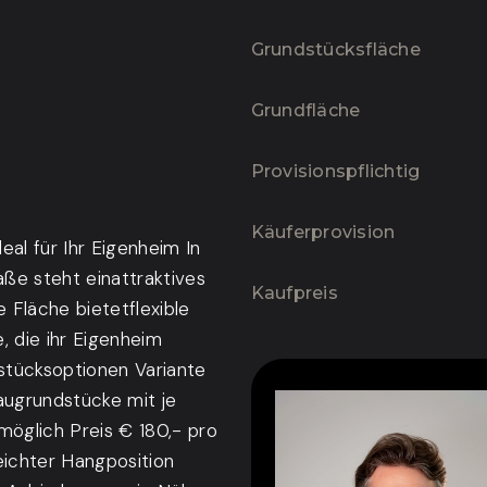
Grundstücksfläche
Grundfläche
Provisionspflichtig
Käufer­provision
eal für Ihr Eigenheim In
aße steht einattraktives
Kaufpreis
 Fläche bietetflexible
e, die ihr Eigenheim
dstücksoptionen Variante
augrundstücke mit je
möglich Preis € 180,- pro
eichter Hangposition