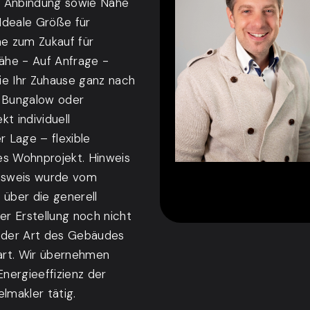
e Anbindung sowie Nähe
 Ideale Größe für
he zum Zukauf für
Nähe - Auf Anfrage -
ie Ihr Zuhause ganz nach
, Bungalow oder
kt individuell
r Lage – flexible
hes Wohnprojekt. Hinweis
usweis wurde vom
 über die generell
er Erstellung noch nicht
d der Art des Gebäudes
art. Wir übernehmen
Energieeffizienz der
lmakler tätig.