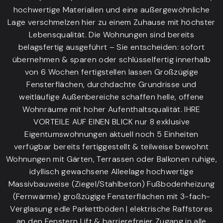
hochwertige Materialien und eine außergewöhnliche
Lage verschmelzen hier zu einem Zuhause mit höchster
Lebensqualität. Die Wohnungen sind bereits
belagsfertig ausgeführt – Sie entscheiden: sofort
übernehmen & sparen oder schlüsselfertig innerhalb
von 6 Wochen fertigstellen lassen Großzügige
Fensterflächen, durchdachte Grundrisse und
weitläufige Außenbereiche schaffen helle, offene
Wohnräume mit hoher Aufenthaltsqualität. IHRE
VORTEILE AUF EINEN BLICK nur 8 exklusive
Eigentumswohnungen aktuell noch 5 Einheiten
verfügbar bereits fertiggestellt & teilweise bewohnt
Wohnungen mit Gärten, Terrassen oder Balkonen ruhige,
idyllisch gewachsene Alleelage hochwertige
Massivbauweise (Ziegel/Stahlbeton) Fußbodenheizung
(Fernwärme) großzügige Fensterflächen mit 3-fach-
Verglasung edle Parkettböden | elektrische Raffstores
an den Fenstern Lift & barrierefreier Zugang in alle