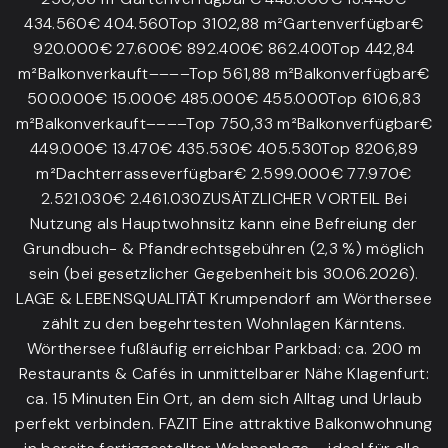
434.560€ 404.560Top 3102,88 m²Gartenverfügbar€
920.000€ 27.600€ 892.400€ 862.400Top 442,84
m²Balkonverkauft––––Top 561,88 m²Balkonverfügbar€
500.000€ 15.000€ 485.000€ 455.000Top 6106,83
m²Balkonverkauft––––Top 750,33 m²Balkonverfügbar€
449.000€ 13.470€ 435.530€ 405.530Top 8206,89
m²Dachterrasseverfügbar€ 2.599.000€ 77.970€
2.521.030€ 2.461.030ZUSÄTZLICHER VORTEIL Bei
Nutzung als Hauptwohnsitz kann eine Befreiung der
Grundbuch- & Pfandrechtsgebühren (2,3 %) möglich
sein (bei gesetzlicher Gegebenheit bis 30.06.2026).
LAGE & LEBENSQUALITÄT Krumpendorf am Wörthersee
zählt zu den begehrtesten Wohnlagen Kärntens.
Wörthersee fußläufig erreichbar Parkbad: ca. 200 m
Restaurants & Cafés in unmittelbarer Nähe Klagenfurt:
ca. 15 Minuten Ein Ort, an dem sich Alltag und Urlaub
perfekt verbinden. FAZIT Eine attraktive Balkonwohnung