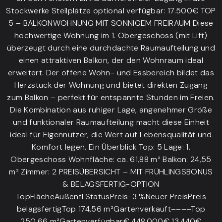
Stockwerke Stellplätze optional verfügbar: 17.500€ TOP
5 – BALKONWOHNUNG MIT SONNIGEM FREIRAUM Diese
hochwertige Wohnung im 1. Obergeschoss (mit Lift)
überzeugt durch eine durchdachte Raumaufteilung und
einen attraktiven Balkon, der den Wohnraum ideal
erweitert. Der offene Wohn- und Essbereich bildet das
Herzstück der Wohnung und bietet direkten Zugang
zum Balkon – perfekt für entspannte Stunden im Freien.
Die Kombination aus ruhiger Lage, angenehmer Größe
und funktionaler Raumaufteilung macht diese Einheit
ideal für Eigennutzer, die Wert auf Lebensqualität und
Komfort legen. Ein Überblick Top: 5 Lage: 1.
Obergeschoss Wohnfläche: ca. 61,88 m² Balkon: 24,55
m² Zimmer: 2 PREISÜBERSICHT – MIT FRÜHLINGSBONUS
& BELAGSFERTIG-OPTION
TopFlächeAußenfl.StatusPreis-3 %Neuer PreisPreis
belagsfertigTop 174,56 m²Gartenverkauft––––Top
250,66 m²Gartenverfügbar€ 448.000€ 13.440€