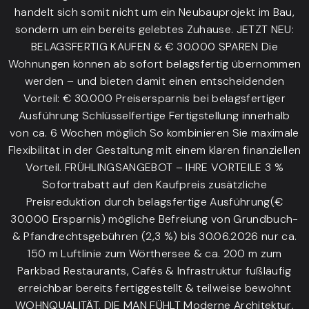
handelt sich somit nicht um ein Neubauprojekt im Bau,
sondern um ein bereits gelebtes Zuhause. JETZT NEU:
BELAGSFERTIG KAUFEN & € 30.000 SPAREN Die
Wohnungen können ab sofort belagsfertig übernommen
werden – und bieten damit einen entscheidenden
Vorteil: € 30.000 Preisersparnis bei belagsfertiger
Ausführung Schlüsselfertige Fertigstellung innerhalb
von ca. 6 Wochen möglich So kombinieren Sie maximale
Flexibilität in der Gestaltung mit einem klaren finanziellen
Vorteil. FRÜHLINGSANGEBOT – IHRE VORTEILE 3 %
Sofortrabatt auf den Kaufpreis zusätzliche
Preisreduktion durch belagsfertige Ausführung(€
30.000 Ersparnis) mögliche Befreiung von Grundbuch-
& Pfandrechtsgebühren (2,3 %) bis 30.06.2026 nur ca.
150 m Luftlinie zum Wörthersee & ca. 200 m zum
Parkbad Restaurants, Cafés & Infrastruktur fußläufig
erreichbar bereits fertiggestellt & teilweise bewohnt
WOHNQUALITÄT, DIE MAN FÜHLT Moderne Architektur,